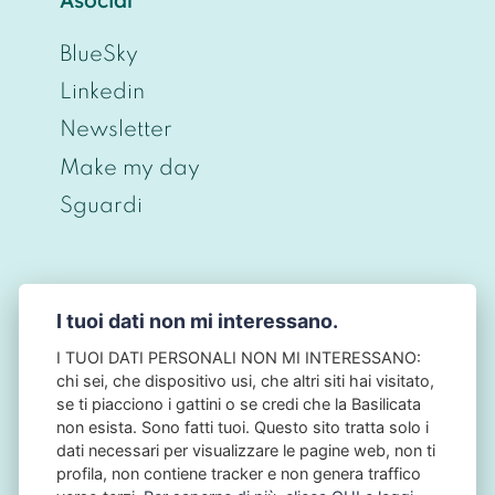
Asocial
BlueSky
Linkedin
Newsletter
Make my day
Sguardi
I tuoi dati non mi interessano.
© CHRISTIAN BERNIERI 2026 - P.IVA
ITO698O43O968 - PRIVACY BY DESIGN • NO
I TUOI DATI PERSONALI NON MI INTERESSANO:
TRACKING • NO COOKIES - NB: QUESTO SITO
chi sei, che dispositivo usi, che altri siti hai visitato,
NON HA ALCUN LEGAME CON L'AUTORITÀ
se ti piacciono i gattini o se credi che la Basilicata
GARANTE PER LA PROTEZIONE DEI DATI
non esista. Sono fatti tuoi. Questo sito tratta solo i
PERSONALI: IL GARANTE PRIVACY.
dati necessari per visualizzare le pagine web, non ti
profila, non contiene tracker e non genera traffico