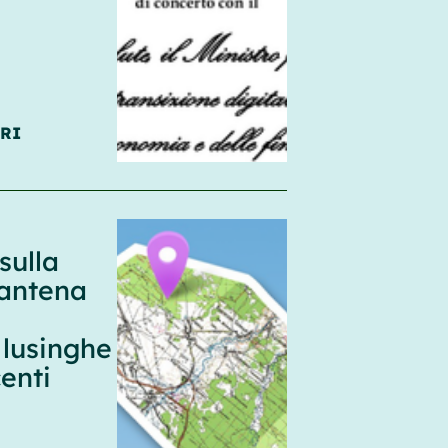
RI
sulla
rantena
 lusinghe
enti