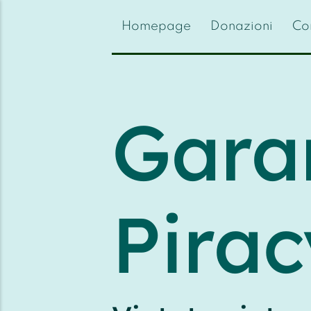
{{feedLink}}
Homepage
Donazioni
Con
Gara
Pirac