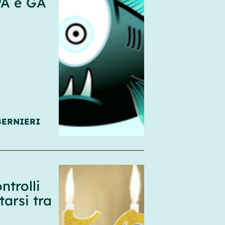
PA e GA
BERNIERI
trolli
tarsi tra