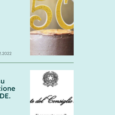
2.2022
su
zione
DE.