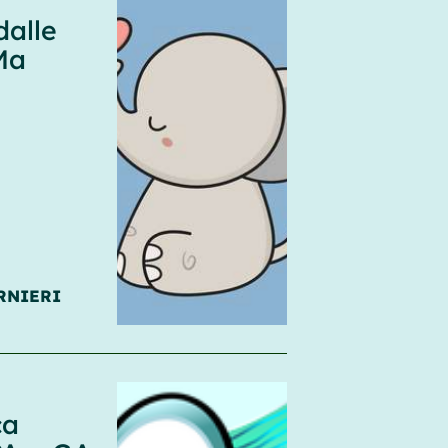
dalle
Ma
RNIERI
ca