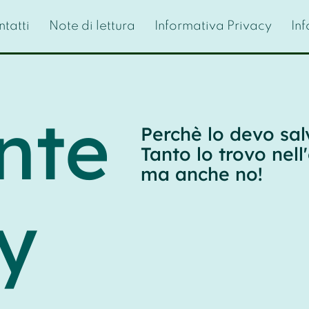
tatti
Note di lettura
Informativa Privacy
In
nte
Perchè lo devo sal
Tanto lo trovo nell'
ma anche no!
y