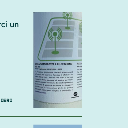
ci un
NIERI