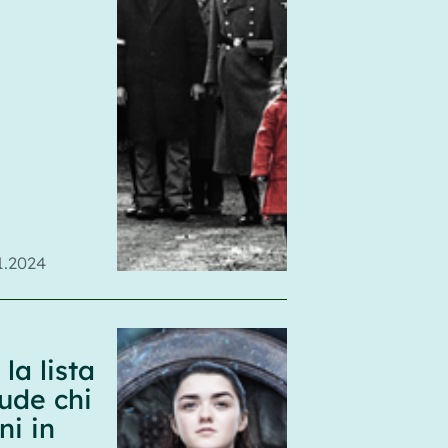
1.2024
la lista
lude chi
i in