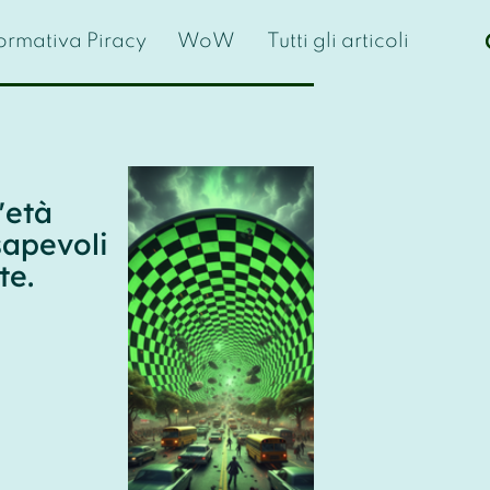
formativa Piracy
WoW
Tutti gli articoli
'età
sapevoli
te.