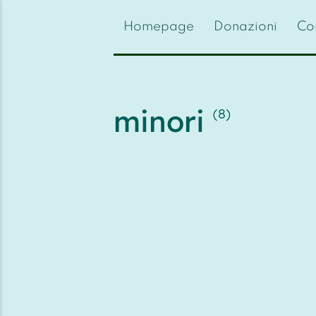
{{feedLink}}
Homepage
Donazioni
Con
minori
(8)