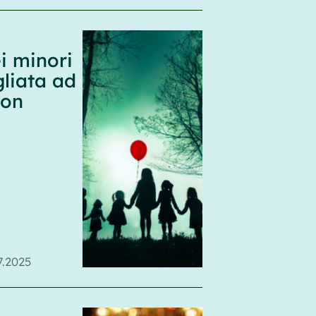
ei minori
gliata ad
non
7.2025