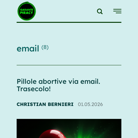
{{feedLink}}
email
(8)
Pillole abortive via email.
Trasecolo!
CHRISTIAN BERNIERI
01.05.2026