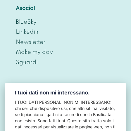
Asocial
BlueSky
Linkedin
Newsletter
Make my day
Sguardi
I tuoi dati non mi interessano.
© CHRISTIAN BERNIERI 2026 - P.IVA
ITO698O43O968 - PRIVACY BY DESIGN • NO
I TUOI DATI PERSONALI NON MI INTERESSANO:
TRACKING • NO COOKIES - NB: QUESTO SITO
chi sei, che dispositivo usi, che altri siti hai visitato,
NON HA ALCUN LEGAME CON L'AUTORITÀ
se ti piacciono i gattini o se credi che la Basilicata
GARANTE PER LA PROTEZIONE DEI DATI
non esista. Sono fatti tuoi. Questo sito tratta solo i
PERSONALI: IL GARANTE PRIVACY.
dati necessari per visualizzare le pagine web, non ti