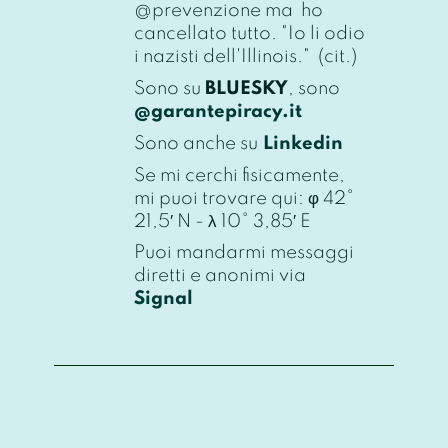
@prevenzione ma ho
cancellato tutto. "
Io li odio
i nazisti dell'Illinois
." (cit.)
Sono su
BLUESKY
, sono
@garantepiracy.it
Sono anche su
Linkedin
Se mi cerchi fisicamente,
mi puoi trovare qui: φ 42°
21,5′ N - λ 10° 3,85′ E
Puoi mandarmi messaggi
diretti e anonimi via
Signal