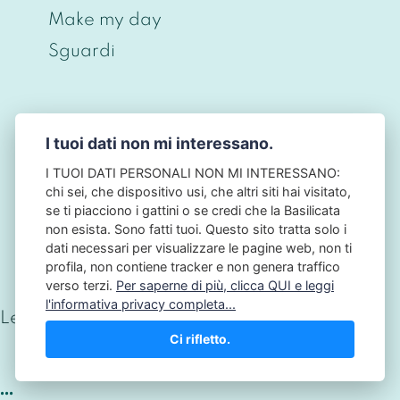
Make my day
Sguardi
I tuoi dati non mi interessano.
© CHRISTIAN BERNIERI 2026 - P.IVA
ITO698O43O968 - PRIVACY BY DESIGN • NO
I TUOI DATI PERSONALI NON MI INTERESSANO:
TRACKING • NO COOKIES - NB: QUESTO SITO
chi sei, che dispositivo usi, che altri siti hai visitato,
NON HA ALCUN LEGAME CON L'AUTORITÀ
se ti piacciono i gattini o se credi che la Basilicata
GARANTE PER LA PROTEZIONE DEI DATI
non esista. Sono fatti tuoi. Questo sito tratta solo i
PERSONALI: IL GARANTE PRIVACY.
dati necessari per visualizzare le pagine web, non ti
profila, non contiene tracker e non genera traffico
verso terzi.
Per saperne di più, clicca QUI e leggi
l'informativa privacy completa...
Letture totali:
190.113
Ci rifletto.
...