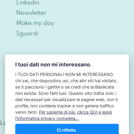
Linkedin
Newsletter
Make my day
Sguardi
I tuoi dati non mi interessano.
© CHRISTIAN BERNIERI 2026 - P.IVA
ITO698O43O968 - PRIVACY BY DESIGN • NO
I TUOI DATI PERSONALI NON MI INTERESSANO:
TRACKING • NO COOKIES - NB: QUESTO SITO
chi sei, che dispositivo usi, che altri siti hai visitato,
NON HA ALCUN LEGAME CON L'AUTORITÀ
se ti piacciono i gattini o se credi che la Basilicata
GARANTE PER LA PROTEZIONE DEI DATI
non esista. Sono fatti tuoi. Questo sito tratta solo i
PERSONALI: IL GARANTE PRIVACY.
dati necessari per visualizzare le pagine web, non ti
profila, non contiene tracker e non genera traffico
verso terzi.
Per saperne di più, clicca QUI e leggi
l'informativa privacy completa...
Letture totali:
190.165
Ci rifletto.