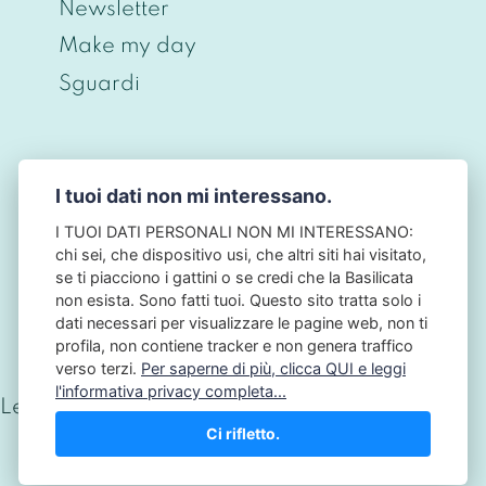
Newsletter
Make my day
Sguardi
I tuoi dati non mi interessano.
© CHRISTIAN BERNIERI 2026 - P.IVA
ITO698O43O968 - PRIVACY BY DESIGN • NO
I TUOI DATI PERSONALI NON MI INTERESSANO:
TRACKING • NO COOKIES - NB: QUESTO SITO
chi sei, che dispositivo usi, che altri siti hai visitato,
NON HA ALCUN LEGAME CON L'AUTORITÀ
se ti piacciono i gattini o se credi che la Basilicata
GARANTE PER LA PROTEZIONE DEI DATI
non esista. Sono fatti tuoi. Questo sito tratta solo i
PERSONALI: IL GARANTE PRIVACY.
dati necessari per visualizzare le pagine web, non ti
profila, non contiene tracker e non genera traffico
verso terzi.
Per saperne di più, clicca QUI e leggi
l'informativa privacy completa...
Letture totali:
190.081
Ci rifletto.