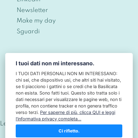
Newsletter
Make my day
Sguardi
I tuoi dati non mi interessano.
© CHRISTIAN BERNIERI 2026 - P.IVA
ITO698O43O968 - PRIVACY BY DESIGN • NO
I TUOI DATI PERSONALI NON MI INTERESSANO:
TRACKING • NO COOKIES - NB: QUESTO SITO
chi sei, che dispositivo usi, che altri siti hai visitato,
NON HA ALCUN LEGAME CON L'AUTORITÀ
se ti piacciono i gattini o se credi che la Basilicata
GARANTE PER LA PROTEZIONE DEI DATI
non esista. Sono fatti tuoi. Questo sito tratta solo i
PERSONALI: IL GARANTE PRIVACY.
dati necessari per visualizzare le pagine web, non ti
profila, non contiene tracker e non genera traffico
verso terzi.
Per saperne di più, clicca QUI e leggi
l'informativa privacy completa...
Letture totali:
190.145
Ci rifletto.