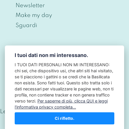
Newsletter
Make my day
Sguardi
I tuoi dati non mi interessano.
© CHRISTIAN BERNIERI 2026 - P.IVA
ITO698O43O968 - PRIVACY BY DESIGN • NO
I TUOI DATI PERSONALI NON MI INTERESSANO:
TRACKING • NO COOKIES - NB: QUESTO SITO
chi sei, che dispositivo usi, che altri siti hai visitato,
NON HA ALCUN LEGAME CON L'AUTORITÀ
se ti piacciono i gattini o se credi che la Basilicata
GARANTE PER LA PROTEZIONE DEI DATI
non esista. Sono fatti tuoi. Questo sito tratta solo i
PERSONALI: IL GARANTE PRIVACY.
dati necessari per visualizzare le pagine web, non ti
profila, non contiene tracker e non genera traffico
verso terzi.
Per saperne di più, clicca QUI e leggi
l'informativa privacy completa...
Letture totali:
190.097
Ci rifletto.