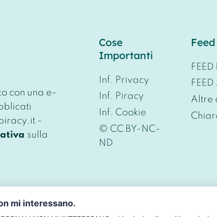
Cose
Feed
Importanti
FEED
Inf. Privacy
FEED
to con una e-
Inf. Piracy
Altre
bblicati
Inf. Cookie
Chiar
piracy.it -
© CC BY-NC-
mativa
sulla
ND
non mi interessano.