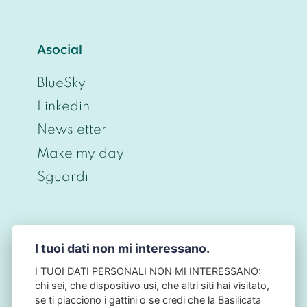
Asocial
BlueSky
Linkedin
Newsletter
Make my day
Sguardi
I tuoi dati non mi interessano.
© CHRISTIAN BERNIERI 2026 - P.IVA
ITO698O43O968 - PRIVACY BY DESIGN • NO
I TUOI DATI PERSONALI NON MI INTERESSANO:
TRACKING • NO COOKIES - NB: QUESTO SITO
chi sei, che dispositivo usi, che altri siti hai visitato,
NON HA ALCUN LEGAME CON L'AUTORITÀ
se ti piacciono i gattini o se credi che la Basilicata