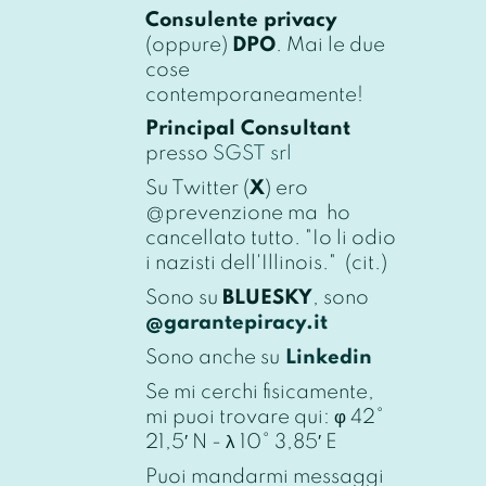
Consulente privacy
(oppure)
DPO
. Mai le due
cose
contemporaneamente!
Principal Consultant
presso
SGST srl
Su Twitter (
X
) ero
@prevenzione ma ho
cancellato tutto. "
Io li odio
i nazisti dell'Illinois
." (cit.)
Sono su
BLUESKY
, sono
@garantepiracy.it
Sono anche su
Linkedin
Se mi cerchi fisicamente,
mi puoi trovare qui: φ 42°
21,5′ N - λ 10° 3,85′ E
Puoi mandarmi messaggi